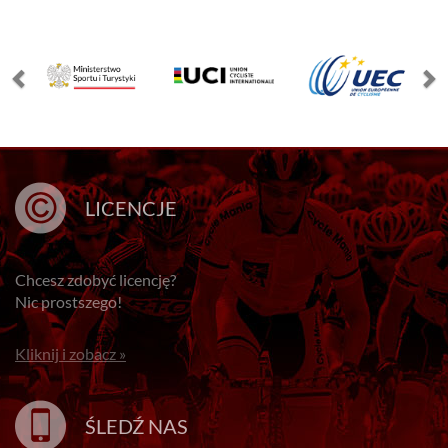
LICENCJE
Chcesz zdobyć licencję?
Nic prostszego!
Kliknij i zobacz »
ŚLEDŹ NAS