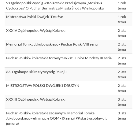
V Ogólnopolski Wyścig w Kolarstwie Przełajowym „Moskava
1 rok
Cyclocross” O Puchar Burmistrza Miasta Środa Wielkopolska
temu
Mistrzostwa Polski Dwójek i Drużyn
1 rok
temu
XXXIV Ogólnopolski Wyścig Kolarski
2 lata
temu
Memoriał Tomka Jakubowskiego - Puchar Polski VIII seria
2 lata
temu
Puchar Polski w kolarstwie torowym w kat. Junior Młodszy III seria
2 lata
temu
63. Ogólnopolski Mały Wyścig Pokoju
2 lata
temu
MISTRZOSTWA POLSKI DWÓJEK I DRUŻYN
2 lata
temu
XXXIII Ogólnopolski Wyścig Kolarski
3 lata
temu
Puchar Polski w kolarstwie szosowym. Memoriał Tomka
3 lata
Jakubowskiego - eliminacje OOM - IX seria (PP start wspólny dla
temu
juniora)